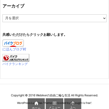
アーカイブ
ア
ー
カ
イ
共感いただけたらクリックお願いします。
ブ
にほんブログ村
バイクランキング
Copyright ©
2016
Webikerの自由二輪な生活
All Rights Reserved.



WordPress Luxeritas Theme is provided by "
Thought is free
".
メニュー
上へ
ホーム