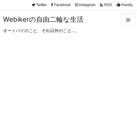

Twitter
Facebook
Instagram
Feedly
RSS
Webikerの自由二輪な生活

オートバイのこと、それ以外のこと…。

メニュ

サイド

前へ

次へ

検索