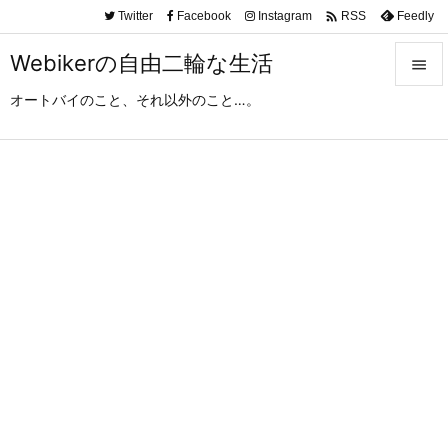

Twitter
Facebook
Instagram
Feedly
RSS
Webikerの自由二輪な生活

オートバイのこと、それ以外のこと…。

メニュ

サイド

前へ

次へ

検索