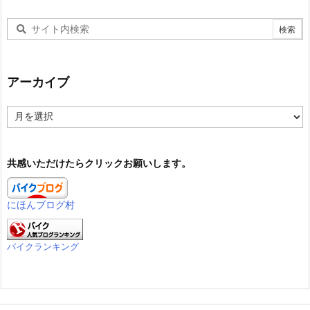
アーカイブ
ア
ー
カ
イ
共感いただけたらクリックお願いします。
ブ
にほんブログ村
バイクランキング