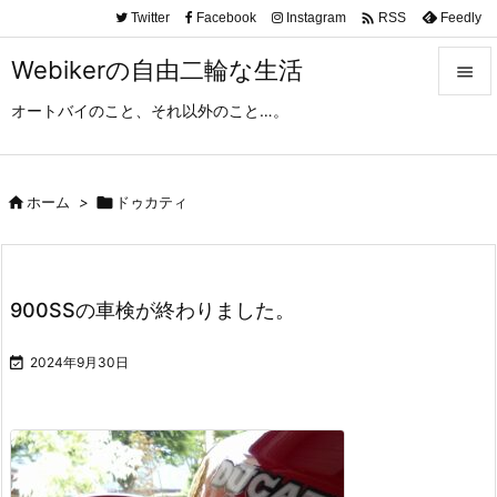

Twitter
Facebook
Instagram
Feedly
RSS
Webikerの自由二輪な生活

オートバイのこと、それ以外のこと…。

メニュ

サイド

ホーム
>

ドゥカティ

前へ

900SSの車検が終わりました。
次へ


2024年9月30日
検索