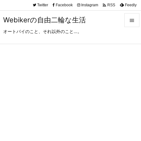

Twitter
Facebook
Instagram
Feedly
RSS
Webikerの自由二輪な生活

オートバイのこと、それ以外のこと…。

メニュ

サイド

前へ

次へ

検索