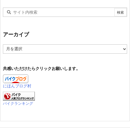
アーカイブ
ア
ー
カ
イ
共感いただけたらクリックお願いします。
ブ
にほんブログ村
バイクランキング