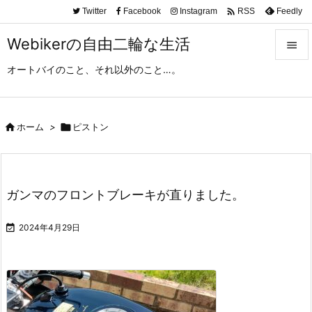

Twitter
Facebook
Instagram
Feedly
RSS
Webikerの自由二輪な生活

オートバイのこと、それ以外のこと…。

メニュ

サイド

ホーム
>

ピストン

前へ

ガンマのフロントブレーキが直りました。
次へ


2024年4月29日
検索