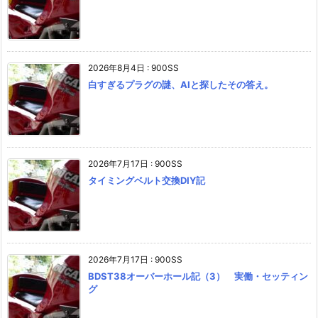
2026年8月4日
:
900SS
白すぎるプラグの謎、AIと探したその答え。
2026年7月17日
:
900SS
タイミングベルト交換DIY記
2026年7月17日
:
900SS
BDST38オーバーホール記（3） 実働・セッティン
グ