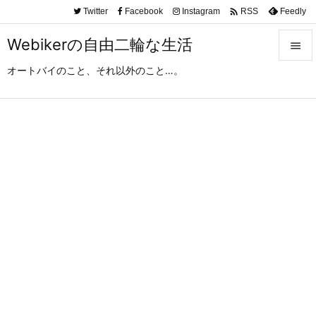

Twitter
Facebook
Instagram
Feedly
RSS
Webikerの自由二輪な生活

オートバイのこと、それ以外のこと…。

メニュ

サイド

前へ

次へ

検索