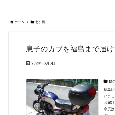

ホーム
>

七ヶ宿
息子のカブを福島まで届け

2024年6月6日

他
福島に
いまし
お届け
今度は