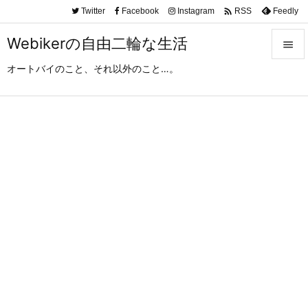

Twitter
Facebook
Instagram
Feedly
RSS
Webikerの自由二輪な生活

オートバイのこと、それ以外のこと…。

メニュ

サイド

前へ

次へ

検索