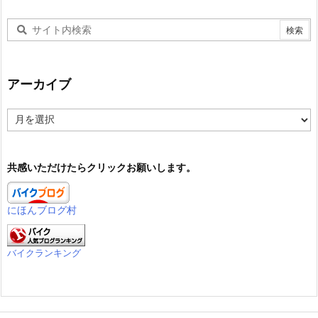
アーカイブ
ア
ー
カ
イ
共感いただけたらクリックお願いします。
ブ
にほんブログ村
バイクランキング