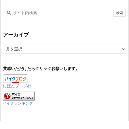
アーカイブ
ア
ー
カ
イ
共感いただけたらクリックお願いします。
ブ
にほんブログ村
バイクランキング