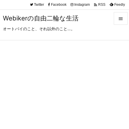

Twitter
Facebook
Instagram
Feedly
RSS
Webikerの自由二輪な生活

オートバイのこと、それ以外のこと…。

メニュ

サイド

前へ

次へ

検索