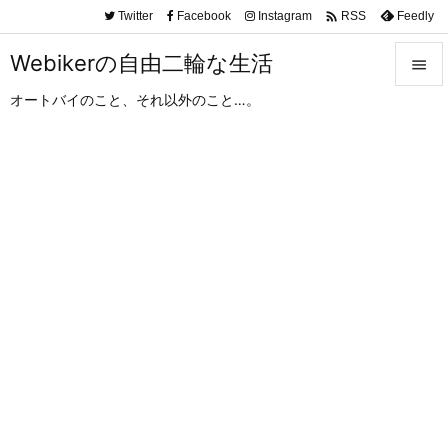

Twitter
Facebook
Instagram
Feedly
RSS
Webikerの自由二輪な生活

オートバイのこと、それ以外のこと…。

メニュ

サイド

前へ

次へ

検索