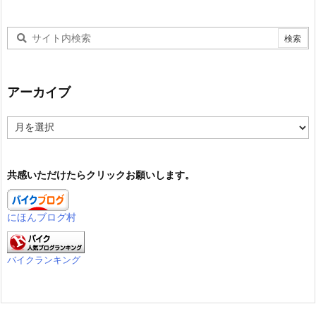
アーカイブ
ア
ー
カ
イ
共感いただけたらクリックお願いします。
ブ
にほんブログ村
バイクランキング