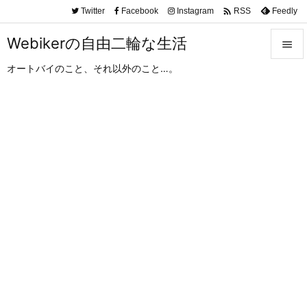

Twitter
Facebook
Instagram
Feedly
RSS
Webikerの自由二輪な生活

オートバイのこと、それ以外のこと…。

メニュ

サイド

前へ

次へ

検索