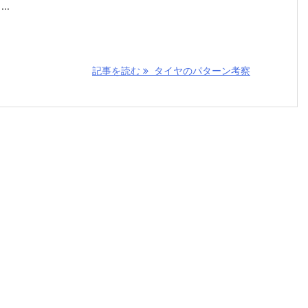
..
記事を読む
タイヤのパターン考察