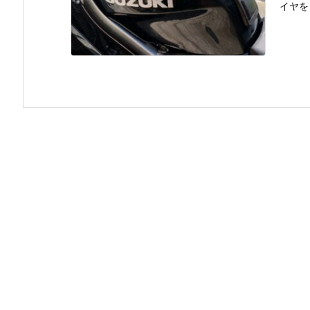
イヤを .