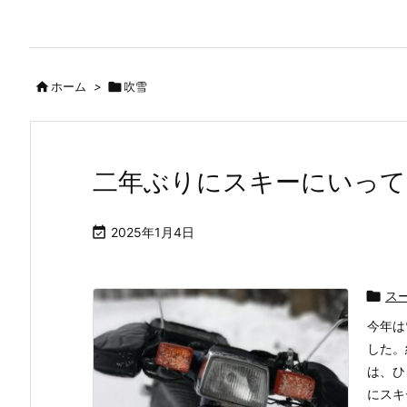

ホーム
>

吹雪
二年ぶりにスキーにいって

2025年1月4日

ス
今年は
した。
は、ひ
にスキ