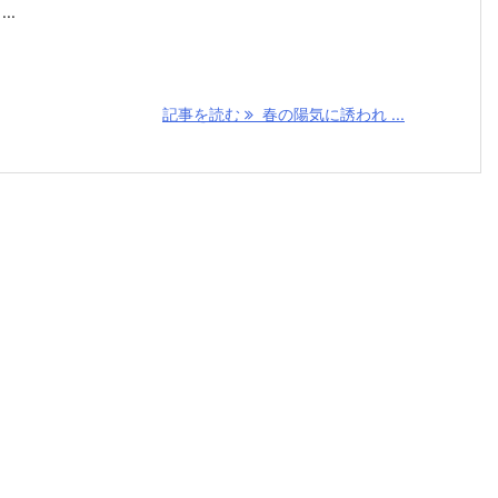
..
記事を読む
春の陽気に誘われ ...