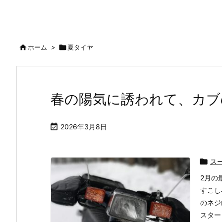

ホーム
>

夏タイヤ
春の陽気に誘われて、カブ

2026年3月8日

ス
2月の
すこし
のネジ
スター