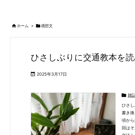

ホーム
>

感想文
ひさしぶりに交通教本を読

2025年3月17日

雑
ひさし
書き換
頃から
回はそ