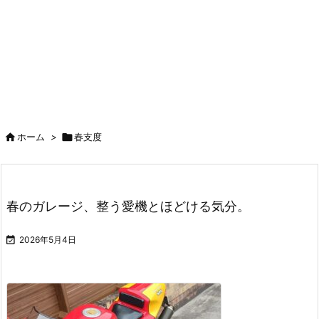

ホーム
>

春支度
春のガレージ、整う愛機とほどける気分。

2026年5月4日