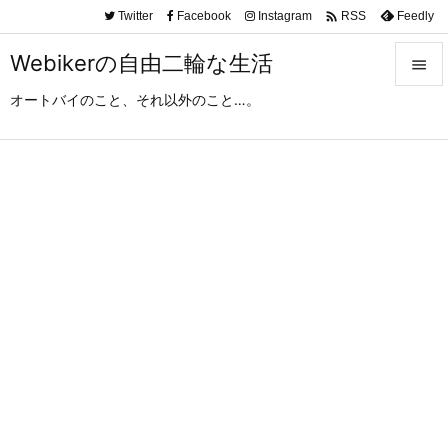

Twitter
Facebook
Instagram
Feedly
RSS
Webikerの自由二輪な生活

オートバイのこと、それ以外のこと…。

メニュ

サイド

前へ

次へ

検索