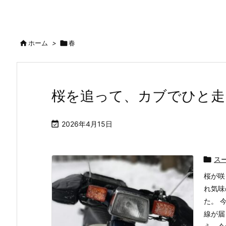

ホーム
>

春
桜を追って、カブでひと走

2026年4月15日

ス
桜が咲
れ気味
た。 
線が届