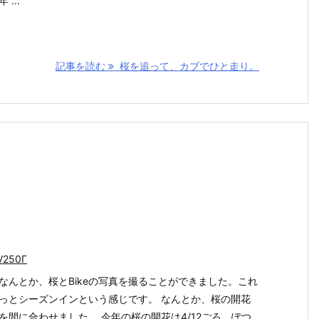
 ...
記事を読む
桜を追って、カブでひと走り。
V250Γ
なんとか、桜とBikeの写真を撮ることができました。これ
っとシーズンインという感じです。 なんとか、桜の開花
keを間に合わせました。 今年の桜の開花は4/12ごろ、ぽつ