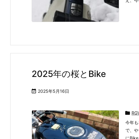
え、今年
2025年の桜とBike

2025年5月16日

RG
今年も
で、や
にBi