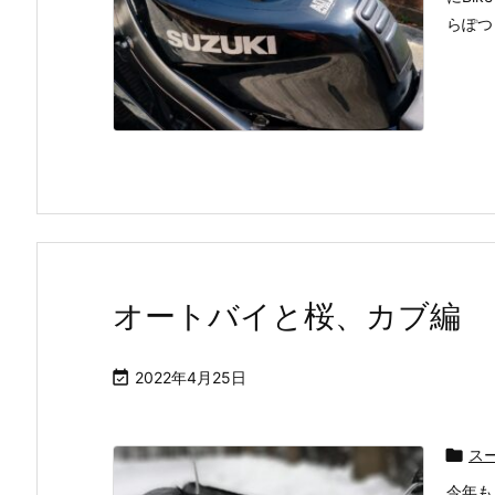
らぽつ
オートバイと桜、カブ編

2022年4月25日

ス
今年も