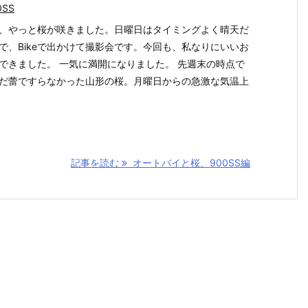
0SS
、やっと桜が咲きました。日曜日はタイミングよく晴天だ
で、Bikeで出かけて撮影会です。今回も、私なりにいいお
できました。 一気に満開になりました。 先週末の時点で
だ蕾ですらなかった山形の桜。月曜日からの急激な気温上
記事を読む
オートバイと桜、900SS編