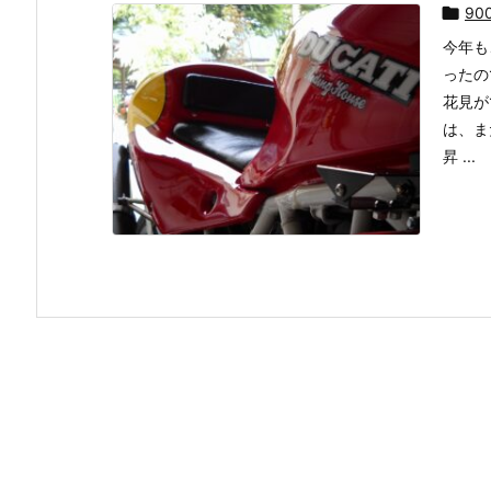

90
今年も
ったの
花見が
は、ま
昇 ...