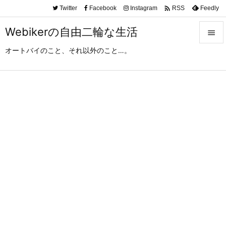

Twitter
Facebook
Instagram
Feedly
RSS
Webikerの自由二輪な生活

オートバイのこと、それ以外のこと…。

メニュ

サイド

前へ

次へ

検索