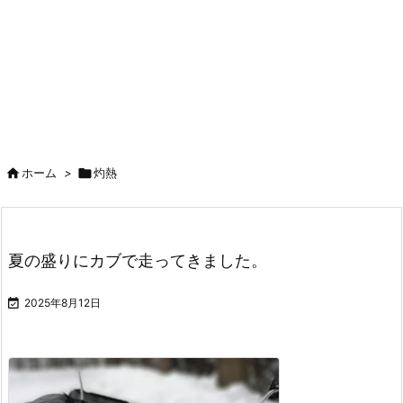

ホーム
>

灼熱
夏の盛りにカブで走ってきました。

2025年8月12日