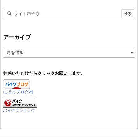
アーカイブ
ア
ー
カ
イ
共感いただけたらクリックお願いします。
ブ
にほんブログ村
バイクランキング