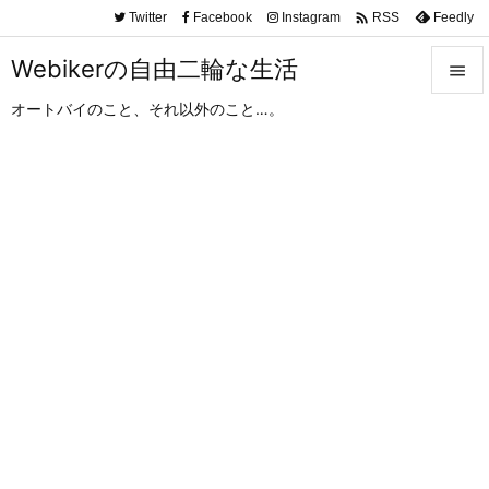

Twitter
Facebook
Instagram
Feedly
RSS
Webikerの自由二輪な生活

オートバイのこと、それ以外のこと…。

メニュ

サイド

前へ

次へ

検索