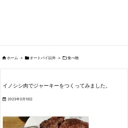

ホーム
>

オートバイ以外
>

食べ物
イノシシ肉でジャーキーをつくってみました。

2023年3月16日