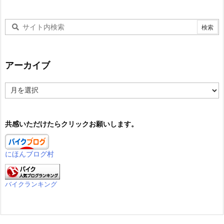
アーカイブ
ア
ー
カ
イ
共感いただけたらクリックお願いします。
ブ
にほんブログ村
バイクランキング