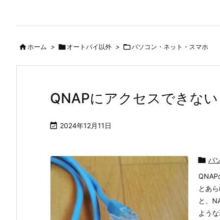

ホーム
>

オートバイ以外
>

パソコン・ネット・スマホ
QNAPにアクセスできな

2024年12月11日

パ
QNA
とあら
と、N
ような