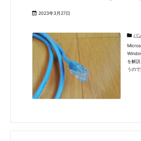

2023年3月27日

パ
Mic
Win
を解説
うので