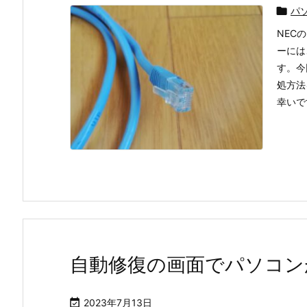

パ
NEC
ーには
す。今
処方法
幸いです
自動修復の画面でパソコン

2023年7月13日