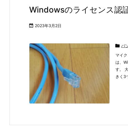
Windowsのライセンス認

2023年3月2日

パ
マイク
は、W
す。 
きく3つ