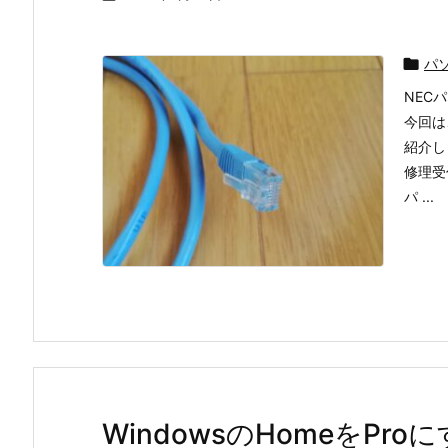

パ
NEC
今回は
紹介し
修理受
パ ...
WindowsのHomeをPro