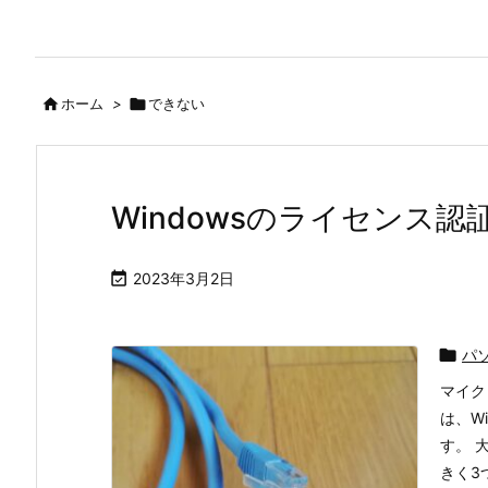

ホーム
>

できない
Windowsのライセンス認

2023年3月2日

パ
マイク
は、W
す。 
きく3つ