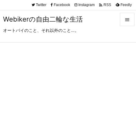

Twitter
Facebook
Instagram
Feedly
RSS
Webikerの自由二輪な生活

オートバイのこと、それ以外のこと…。

メニュ

サイド

前へ

次へ

検索