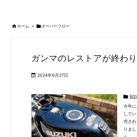

ホーム
>

オーバーフロー
ガンマのレストアが終わ

2024年6月27日

RG
今年に
してい
売され
りまし
ら ...