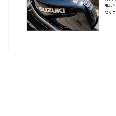
組み立
取りつ .