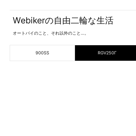
Webikerの自由二輪な生活
オートバイのこと、それ以外のこと…。
900SS
RGV250Γ