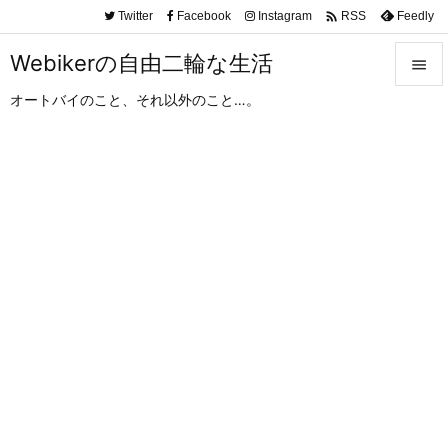

Twitter
Facebook
Instagram
Feedly
RSS
Webikerの自由二輪な生活

オートバイのこと、それ以外のこと…。

メニュ

サイド

前へ

次へ

検索