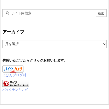
アーカイブ
ア
ー
カ
イ
共感いただけたらクリックお願いします。
ブ
にほんブログ村
バイクランキング