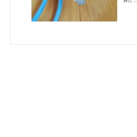
みた ...