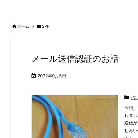

ホーム
>

SPF
メール送信認証のお話

2022年9月5日

パ
今回、
しまし
送信が
しろい