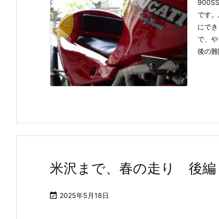
900
です。
にでき
で、や
後の難関
米沢まで、春の走り 後編

2025年5月18日