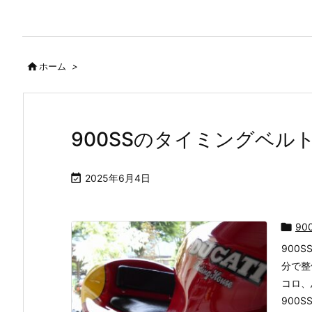

ホーム
>
900SSのタイミングベル

2025年6月4日

90
900
分で整
コロ、
900