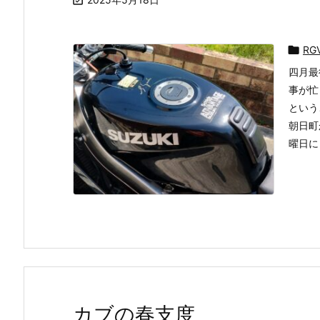


RG
四月最
事が忙
という
朝日町
曜日に .
カブの春支度