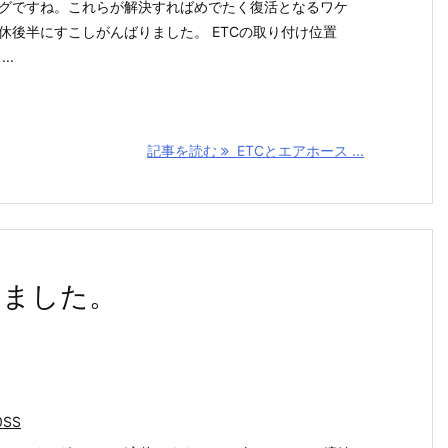
グですね。これらが解決すればめでたく復活となるワケ
休後半にすこしがんばりました。 ETCの取り付け位置
..
記事を読む
ETCとエアホース ...
しました。
0SS