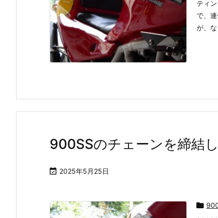
ティン
で、連
が、な .
900SSのチェーンを締結

2025年5月25日

90