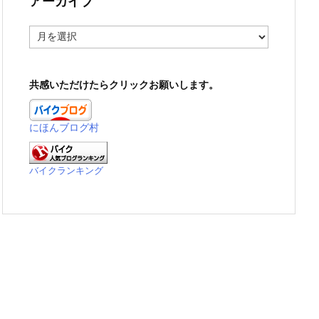
アーカイブ
ア
ー
カ
イ
共感いただけたらクリックお願いします。
ブ
にほんブログ村
バイクランキング