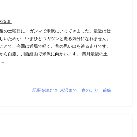
V250Γ
後の土曜日に、ガンマで米沢にいってきました。最近は仕
しいためか、いまひとつガツンと走る気分になれません。
ことで、今回は近場で軽く、昔の思い出を辿る走りです。
から白鷹、川西経由で米沢に向かいます。 四月最後の土
..
記事を読む
米沢まで、春の走り 前編