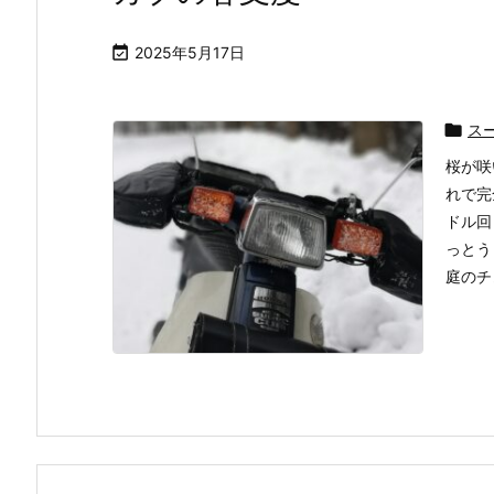

2025年5月17日

ス
桜が咲
れで完
ドル回
っとう
庭のチュ