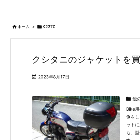

ホーム
>

K2370
クシタニのジャケットを

2023年8月17日

他
Bik
倒をし
ットに
も、型