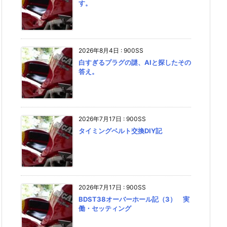
す。
2026年8月4日
:
900SS
白すぎるプラグの謎、AIと探したその
答え。
2026年7月17日
:
900SS
タイミングベルト交換DIY記
2026年7月17日
:
900SS
BDST38オーバーホール記（3） 実
働・セッティング