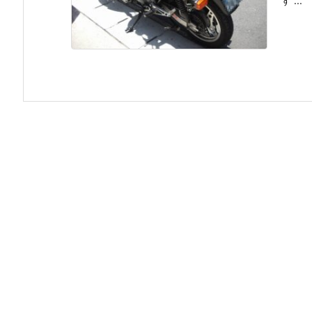
す ...