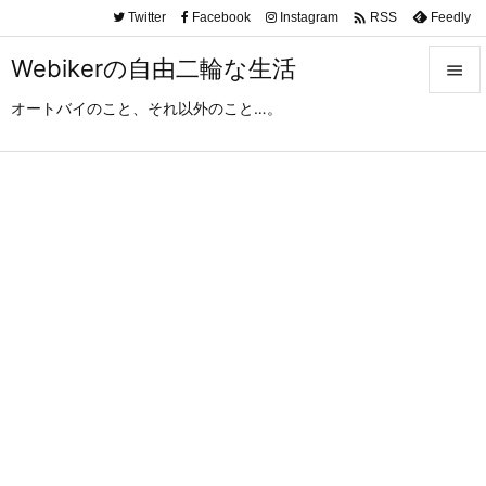

Twitter
Facebook
Instagram
Feedly
RSS
Webikerの自由二輪な生活

オートバイのこと、それ以外のこと…。

メニュ

サイド

前へ

次へ

検索