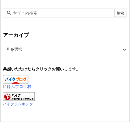
アーカイブ
ア
ー
カ
イ
共感いただけたらクリックお願いします。
ブ
にほんブログ村
バイクランキング