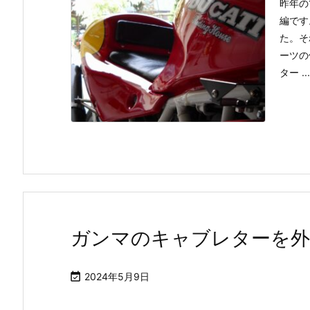
昨年の
編です
た。そ
ーツの
ター ...
ガンマのキャブレターを外

2024年5月9日