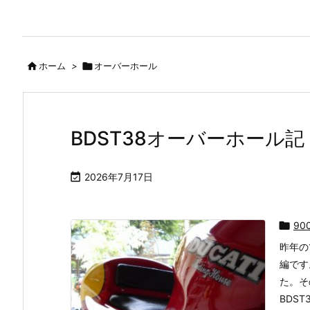

ホーム
>

オーバーホール
BDST38オーバーホール

2026年7月17日

90
昨年の
編です
た。そ
BDS