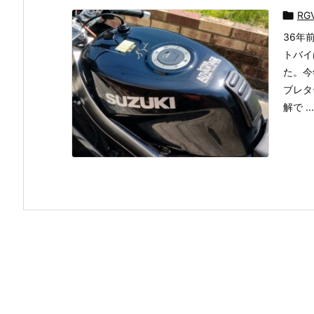

RG
36年
トバイ
た。今
ブレタ
解で ...