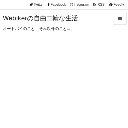

Twitter
Facebook
Instagram
Feedly
RSS
Webikerの自由二輪な生活

オートバイのこと、それ以外のこと…。

メニュ

サイド

前へ

次へ

検索