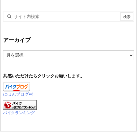
アーカイブ
ア
ー
カ
イ
共感いただけたらクリックお願いします。
ブ
にほんブログ村
バイクランキング