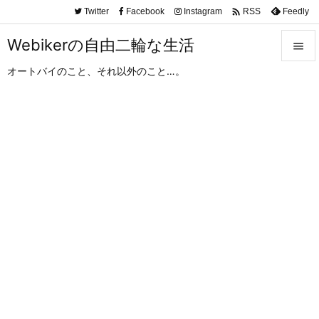

Twitter
Facebook
Instagram
Feedly
RSS
Webikerの自由二輪な生活

オートバイのこと、それ以外のこと…。

メニュ

サイド

前へ

次へ

検索