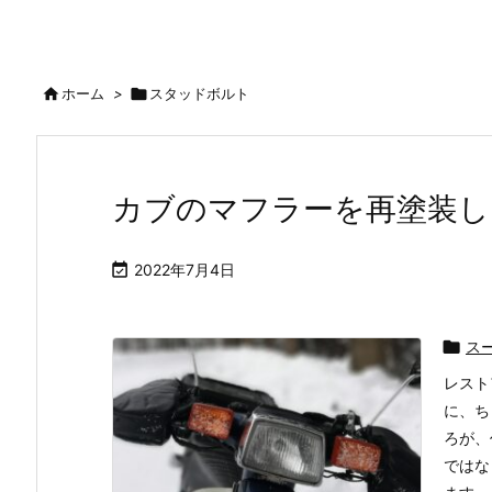

ホーム
>

スタッドボルト
カブのマフラーを再塗装し

2022年7月4日

ス
レスト
に、ち
ろが、
ではな