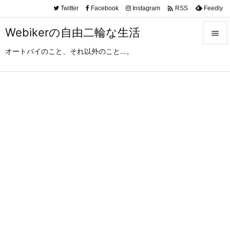

Twitter
Facebook
Instagram
Feedly
RSS
Webikerの自由二輪な生活

オートバイのこと、それ以外のこと…。

メニュ

サイド

前へ

次へ

検索