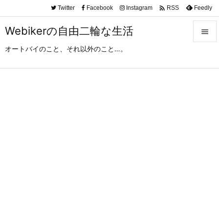

Twitter
Facebook
Instagram
Feedly
RSS
Webikerの自由二輪な生活

オートバイのこと、それ以外のこと…。

メニュ

サイド

前へ

次へ

検索