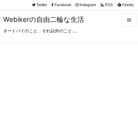

Twitter
Facebook
Instagram
Feedly
RSS
Webikerの自由二輪な生活

オートバイのこと、それ以外のこと…。

メニュ

サイド

前へ

次へ

検索