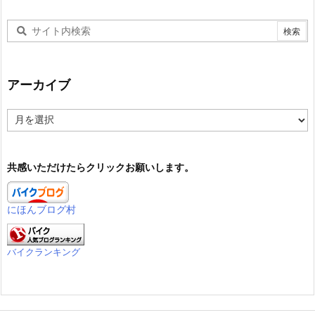
アーカイブ
ア
ー
カ
イ
共感いただけたらクリックお願いします。
ブ
にほんブログ村
バイクランキング