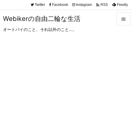

Twitter
Facebook
Instagram
Feedly
RSS
Webikerの自由二輪な生活

オートバイのこと、それ以外のこと…。

メニュ

サイド

前へ

次へ

検索