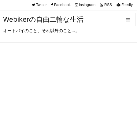

Twitter
Facebook
Instagram
Feedly
RSS
Webikerの自由二輪な生活

オートバイのこと、それ以外のこと…。

メニュ

サイド

前へ

次へ

検索