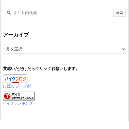
アーカイブ
ア
ー
カ
イ
共感いただけたらクリックお願いします。
ブ
にほんブログ村
バイクランキング