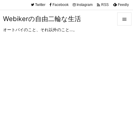

Twitter
Facebook
Instagram
Feedly
RSS
Webikerの自由二輪な生活

オートバイのこと、それ以外のこと…。

メニュ

サイド

前へ

次へ

検索