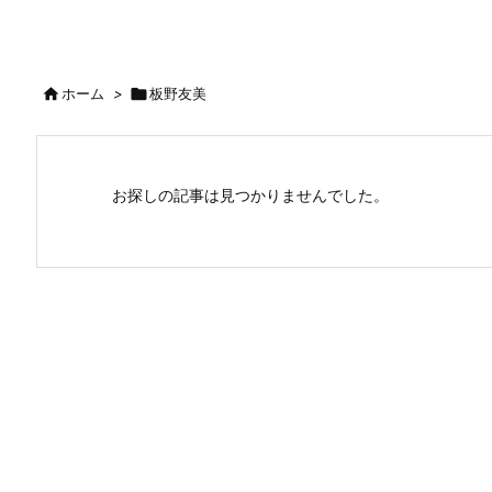

ホーム
>

板野友美
お探しの記事は見つかりませんでした。