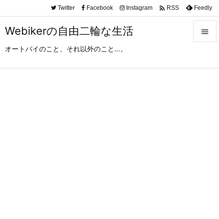

Twitter
Facebook
Instagram
Feedly
RSS
Webikerの自由二輪な生活

オートバイのこと、それ以外のこと…。

メニュ

サイド

前へ

次へ

検索