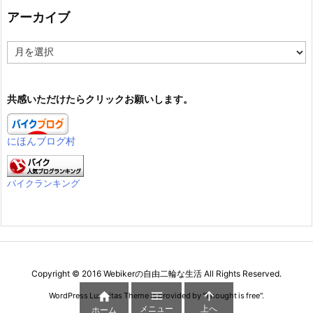
アーカイブ
ア
ー
カ
イ
共感いただけたらクリックお願いします。
ブ
にほんブログ村
バイクランキング
Copyright ©
2016
Webikerの自由二輪な生活
All Rights Reserved.



WordPress Luxeritas Theme is provided by "
Thought is free
".
メニュー
上へ
ホーム