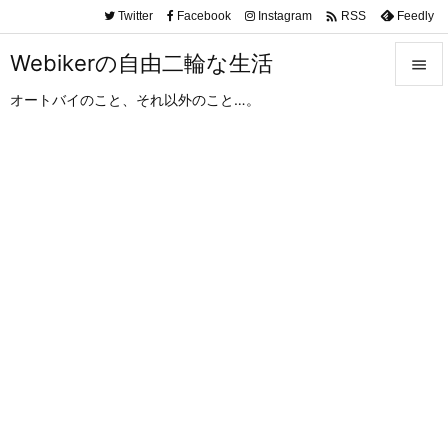

Twitter
Facebook
Instagram
Feedly
RSS
Webikerの自由二輪な生活

オートバイのこと、それ以外のこと…。

メニュ

サイド

前へ

次へ

検索