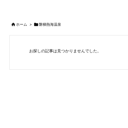

ホーム
>

磐梯熱海温泉
お探しの記事は見つかりませんでした。