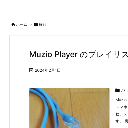

ホーム
>

移行
Muzio Player のプレ

2024年2月1日

パ
Muz
スマホ
ね。ス
す。 