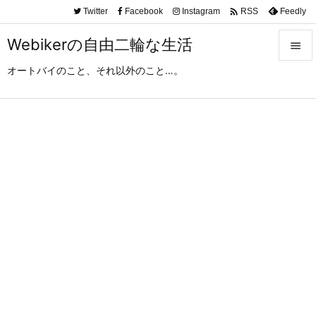

Twitter
Facebook
Instagram
Feedly
RSS
Webikerの自由二輪な生活

オートバイのこと、それ以外のこと…。

メニュ

サイド

前へ

次へ

検索