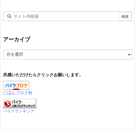
アーカイブ
ア
ー
カ
イ
共感いただけたらクリックお願いします。
ブ
にほんブログ村
バイクランキング