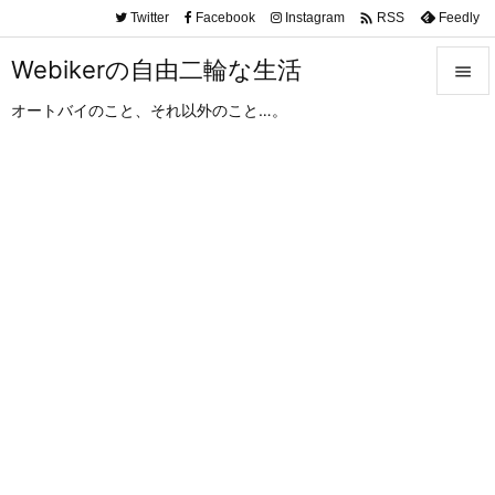

Twitter
Facebook
Instagram
Feedly
RSS
Webikerの自由二輪な生活

オートバイのこと、それ以外のこと…。

メニュ

サイド

前へ

次へ

検索