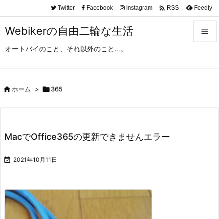

Twitter
Facebook
Instagram
Feedly
RSS
Webikerの自由二輪な生活

オートバイのこと、それ以外のこと…。

メニュ

サイド

ホーム
>

365

前へ

MacでOffice365の更新できませんエラー
次へ


2021年10月11日
検索