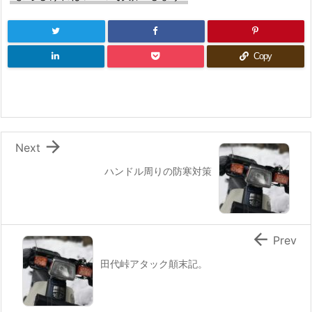
Copy

Next
ハンドル周りの防寒対策

Prev
田代峠アタック顛末記。