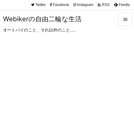

Twitter
Facebook
Instagram
Feedly
RSS
Webikerの自由二輪な生活

オートバイのこと、それ以外のこと…。

メニュ

サイド

前へ

次へ

検索