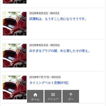
2026年8月5日
:
900SS
試運転は、もうすこし先になりそうです。
2026年8月4日
:
900SS
白すぎるプラグの謎、AIと探したその答え。
2026年7月17日
:
900SS
タイミングベルト交換DIY記



メニュー
上へ
ホーム