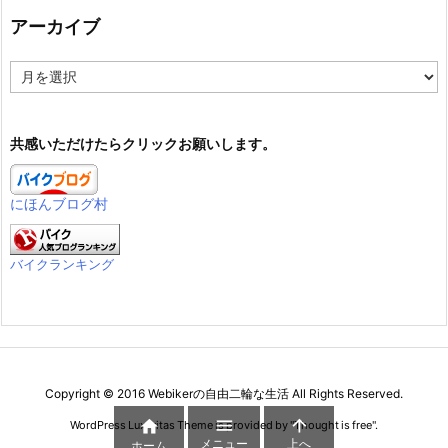
アーカイブ
ア
ー
カ
イ
共感いただけたらクリックお願いします。
ブ
にほんブログ村
バイクランキング
Copyright ©
2016
Webikerの自由二輪な生活
All Rights Reserved.



WordPress Luxeritas Theme is provided by "
Thought is free
".
メニュー
上へ
ホーム