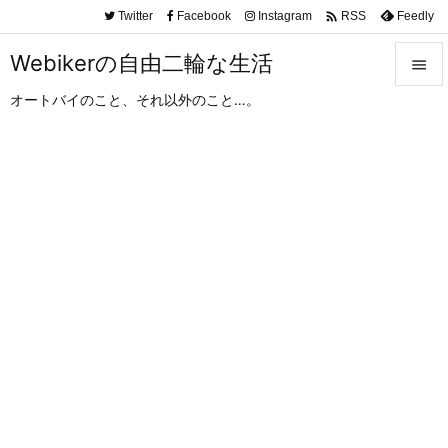

Twitter
Facebook
Instagram
Feedly
RSS
Webikerの自由二輪な生活

オートバイのこと、それ以外のこと…。

メニュ

サイド

前へ

次へ

検索