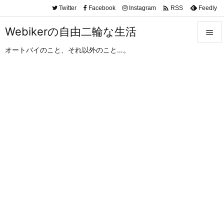

Twitter
Facebook
Instagram
Feedly
RSS
Webikerの自由二輪な生活

オートバイのこと、それ以外のこと…。

メニュ

サイド

前へ

次へ

検索